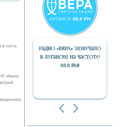
 в честь
авный
Радио «ВЕРА» Зазвучало
дом
В Луганске На Частоте
88.8 FM!
НР, Ивана
митрий
священнику