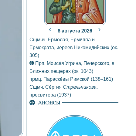
8 августа 2026
Сщмчч. Ермола́я, Ерми́ппа и
Ермокра́та, иереев Никомидийских
(ок.
305)
Прп. Моисе́я У́грина, Печерского, в
Ближних пещерах
(ок. 1043)
прмц. Параске́вы Римской
(138–161)
Сщмч. Се́ргия
Стрельникова
,
пресвитера
(1937)
АНОНСЫ