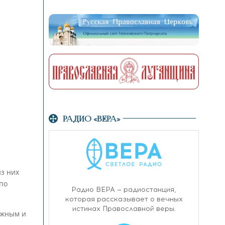
РАДИО «ВЕРА»
из них
по
ажным и