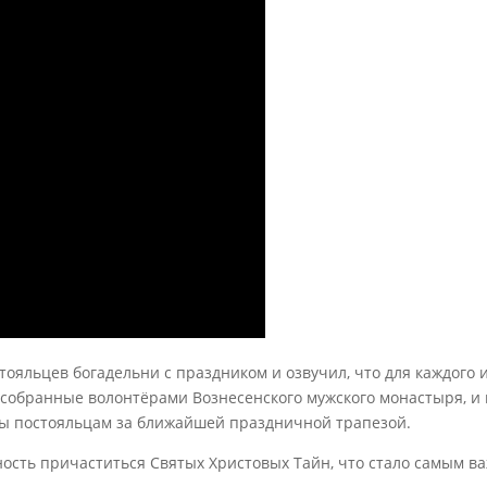
ояльцев богадельни с праздником и озвучил, что для каждого 
собранные волонтёрами Вознесенского мужского монастыря, и 
ы постояльцам за ближайшей праздничной трапезой.
ость причаститься Святых Христовых Тайн, что стало самым в