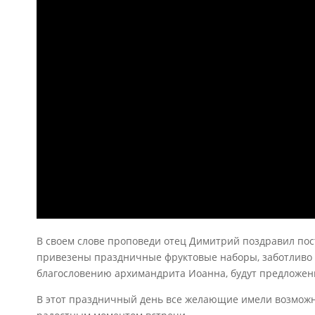
В своем слове проповеди отец Димитрий поздравил пост
привезены праздничные фруктовые наборы, заботливо 
благословению архимандрита Иоанна, будут предложен
В этот праздничный день все желающие имели возможн