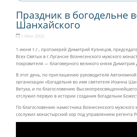
Праздник в богодельне в
Шанхайского
1 Июн 2026
1 июня т.г., протоиерей Димитрий Кузнецов, председат
Расписание
Всех Святых в г.Луганске Вознесенского мужского монас
Паломнических
покровителя — благоверного великого князя Димитрия До
Поездок На 2026 Г.
В этот день, по приглашению руководителя Автономно
Лу
организации «Богадельня во имя святителя Иоанна Шан
Ветуха, и по благословению Высокопреосвященнейшего 
отслужил первую в истории создания богадельни Божес
По благословению наместника Вознесенского мужского
сослужил монастырский хор под управлением регента 