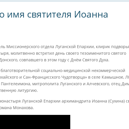
о имя святителя Иоанна
ель Миссионерского отдела Луганской Епархии, клирик подворья
Еженедельные
«СПАС» – Правосл
тыря, молитвенно встретил день своего тезоименитого святого
Молебны С
Телеканал В Каж
нского, совпавшего в этом году с Днём Святого Духа.
Акафистом У
Доме Страны
й благотворительной социально-медицинской некоммерческой
ганского Образа
хайского и Сан-Францисского Чудотворца» в селе Камышное, Л
Пантелеимона, митрополита Луганского и Алчевского, отец Ди
Божией Матери
твенную литургию.
 монастыря Луганской Епархии архимандрита Иоанна (Сухина) 
Романа Монахова.