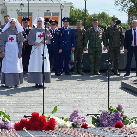
Расписание
Еженедельны
Паломнических
Молебны С
оездок На 2026 Г.
Акафистом У
Луганского Обр
Божией Матер