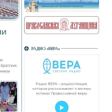
ли
РАДИО «ВЕРА»
ны
 Братских
риняли