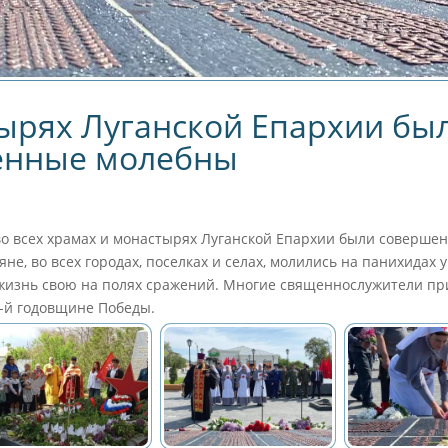
тырях Луганской Епархии бы
енные молебны
 во всех храмах и монастырях Луганской Епархии были соверше
, во всех городах, поселках и селах, молились на панихидах у
 жизнь свою на полях сражений. Многие священнослужители п
-й годовщине Победы.