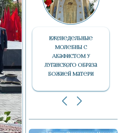
е
«СПАС» – Православный
Телеканал В Каждом
Доме Страны
аза
и