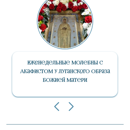
бны С
«СПАС» – Православный
 Образа
Телеканал В Каждом Дом
Страны