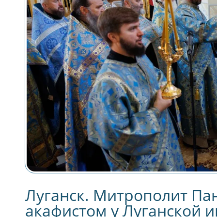
П
Луганск. Митрополит Па
акафистом у Луганской 