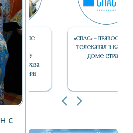
е
«СПАС» – Православный
Телеканал В Каждом
Доме Страны
аза
и
н с