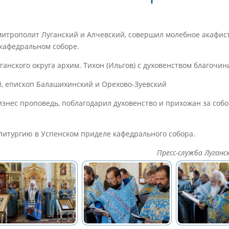
итрополит Луганский и Алчевский, совершил молебное акафис
кафедральном соборе.
анского округа архим. Тихон (Ильгов) с духовенством благочин
, епископ Балашихинский и Орехово-Зуевский
знес проповедь, поблагодарил духовенство и прихожан за соб
итургию в Успенском приделе кафедрального собора.
Пресс-служба Луганс