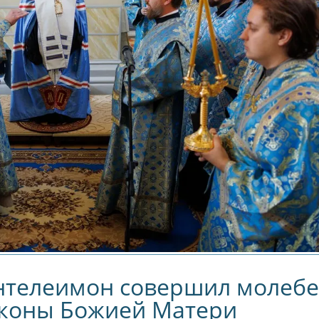
Расписание
Еженедельны
Паломнических
Молебны С
оездок На 2026 Г.
Акафистом У
Луганского Обр
Божией Матер
нтелеимон совершил молебе
иконы Божией Матери