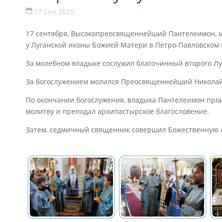
17 Сен 2025
17 сентября, Высокопреосвященнейший Пантелеимон, м
у Луганской иконы Божией Матери в Петро-Павловском 
За молебном владыке сослужил благочинный второго Луг
За богослужением молился Преосвященнейший Николай
По окончании богослужения, владыка Пантелеимон прои
молитву и преподал архипастырское благословение.
Затем, седмичный священник совершил Божественную л