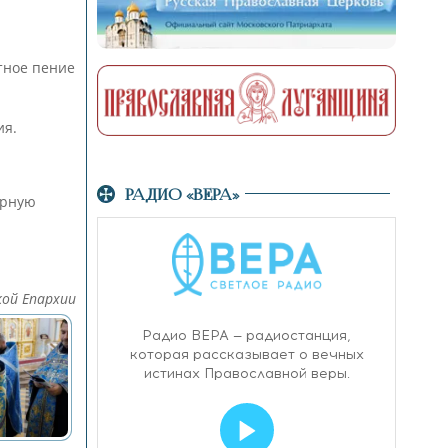
тное пение
ия.
РАДИО «ВЕРА»
орную
кой Епархии