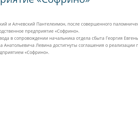
ий и Алчевский Пантелеимон, после совершенного паломничес
водственное предприятие «Софрино».
вода в сопровождении начальника отдела сбыта Георгия Евген
ра Анатольевича Левина достигнуты соглашения о реализации 
едприятием «Софрино».