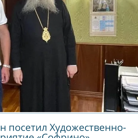
Расписание
Еженедельны
Паломнических
Молебны С
оездок На 2026 Г.
Акафистом У
Луганского Обр
Божией Матер
 посетил Художественно-
приятие «Софрино»