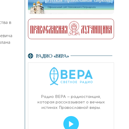
тва в
ьевича
плана
РАДИО «ВЕРА»