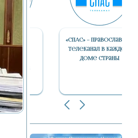
е
«СПАС» – Православный
Телеканал В Каждом
Доме Страны
аза
и