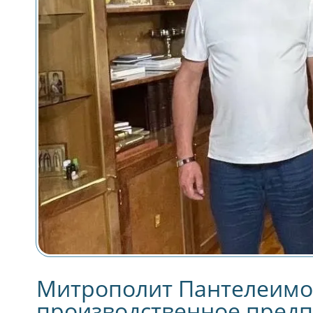
П
Митрополит Пантелеимон
производственное пред