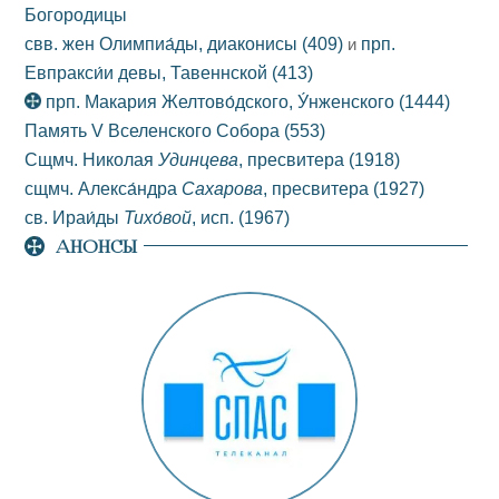
Богородицы
свв. жен Олимпиа́ды, диаконисы
(409)
и
прп.
Евпракси́и девы, Тавеннской
(413)
прп. Макария Желтово́дского, У́нженского
(1444)
Память V Вселенского Собора
(553)
Сщмч. Николая
Удинцева
, пресвитера
(1918)
сщмч. Алекса́ндра
Сахарова
, пресвитера
(1927)
св. Ираи́ды
Тихо́вой
, исп.
(1967)
АНОНСЫ