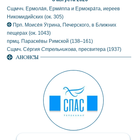
Сщмчч. Ермола́я, Ерми́ппа и Ермокра́та, иереев
Никомидийских
(ок. 305)
Прп. Моисе́я У́грина, Печерского, в Ближних
пещерах
(ок. 1043)
прмц. Параске́вы Римской
(138–161)
Сщмч. Се́ргия
Стрельникова
, пресвитера
(1937)
АНОНСЫ