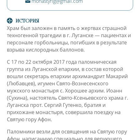
monastyrlg@gmail.com
_p
ic
in
on
ic
_
on
ИСТОРИЯ
m
ail
Храм был заложен в память о жертвах страшной
ic
техногенной трагедии в г. Луганске — пациентах и
on
персонале горбольницы, погибших в результате
взрыва кислородных баллонов.
С 17 по 22 октября 2017 года паломническая
группа из Луганской епархии, в состав которой
вошли секретарь епархии архимандрит Макарий
(Любавцев), игумен Свято-Вознесенского
мужского монастыря с. Хорошее архим. Иоанн
(Сухина), настоятель Свято-Ксеньевского храма г.
Луганска прот. Сергий Гутенко, братия и
прихожане монастыря, совершила поездку на
Святую гору Афон.
Паломники везли для освящения на Святую гору
Афон, написанную специально для верующего