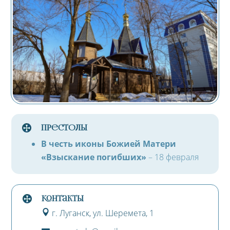
Престолы
В честь иконы Божией Матери
«Взыскание погибших»
– 18 февраля
контакты
г. Луганск, ул. Шеремета, 1
ic
on